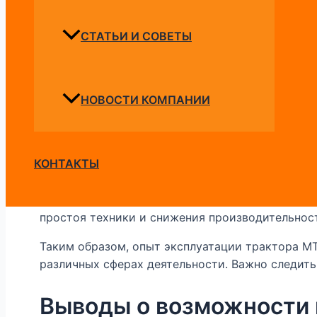
Отзывы лесхозов, сельхозпредприятий и других
надежность, производительность и универсальн
СТАТЬИ И СОВЕТЫ
различных отраслях.
Оперативное обслуживание и
НОВОСТИ КОМПАНИИ
Трактор МТЗ-82 требует регулярного техническ
состоянием двигателя, трансмиссии, гидравлич
КОНТАКТЫ
избежать непредвиденных поломок и снизить р
обращаться к квалифицированным специалистам
диагностику, запчастей и ремонт техники. Важ
простоя техники и снижения производительнос
Таким образом, опыт эксплуатации трактора МТ
различных сферах деятельности. Важно следить
Выводы о возможности 