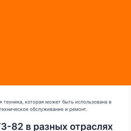
 в целом положительные. Они отмечают его
ами, что делает его востребованным в
производительность. Важно следить за
 менять расходные материалы. Это поможет
ремонта трактора МТЗ-82 необходимо
гут быстро и качественно провести
 обслуживания и ремонта, чтобы избежать
я техника, которая может быть использована в
техническое обслуживание и ремонт.
З-82 в разных отраслях