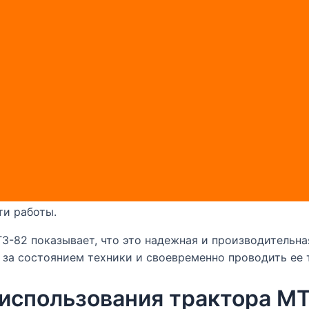
 организаций. Отзывы пользователей трактора МТЗ-82
ость. Трактор хорошо справляется с различными задач
 ремонт
ого обслуживания, чтобы сохранить его надежность и 
еской системы и других узлов, а также своевременно
асходы на ремонт. Для оперативного обслуживания и 
 или сертифицированным сервисным центрам. Они смо
но также следить за сроками проведения технического
ти работы.
З-82 показывает, что это надежная и производительна
 за состоянием техники и своевременно проводить ее 
использования трактора МТ