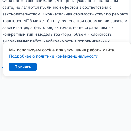
Обращаем ваше внимание, что цены, указанные на нашем
сайте, не являются публичной офертой в соответствии с
законодательством. Окончательная стоимость услуг по ремонту
тракторов МТЗ может быть уточнена при оформлении заказа и
зависит от ряда факторов, включая, но не ограничиваясь:
конкретный тип и модель трактора, объем и сложность
выполняемых работ, необходимость в дополнительных
материалах и запчастях.
Мы используем cookie для улучшения работы сайта.
Подробнее о политике конфиденциальности
Политика в отношении обработки персональных данных
Политика конфиденциальности персональных данных
Принять
Пользовательское соглашение
Заказать обратный звонок
Имя
Телефон
*