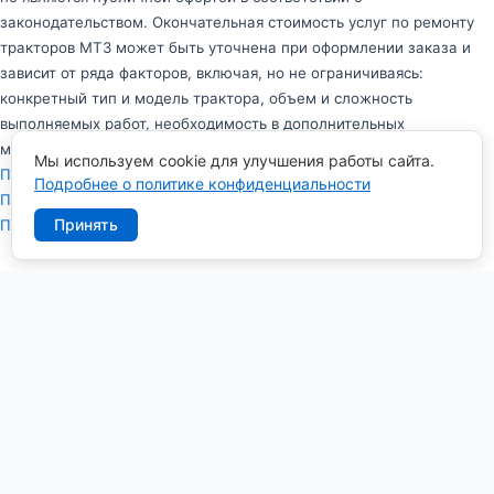
законодательством. Окончательная стоимость услуг по ремонту
тракторов МТЗ может быть уточнена при оформлении заказа и
зависит от ряда факторов, включая, но не ограничиваясь:
конкретный тип и модель трактора, объем и сложность
выполняемых работ, необходимость в дополнительных
материалах и запчастях.
Мы используем cookie для улучшения работы сайта.
Политика в отношении обработки персональных данных
Подробнее о политике конфиденциальности
Политика конфиденциальности персональных данных
Принять
Пользовательское соглашение
Заказать обратный звонок
И
м
я
Т
е
л
е
ф