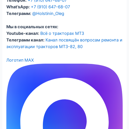
Телефон:
+7 (910) 647-68-07
What’sApp:
+7 (910) 647-68-07
Телеграмм:
@Holstinin_Oleg
Мы в социальных сетях:
Youtube-канал:
Всё о тракторах МТЗ
Телеграмм канал:
Канал посвящён вопросам ремонта и
эксплуатации тракторов МТЗ-82, 80
Логотип MAX