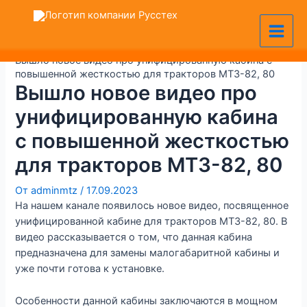
Перейти
Навигация
VK
MAX
Telegram
Main
к
по
+7 (905) 128-36-00
Men
содержимому
записям
Главная
Новости компании
Вышло новое видео про унифицированную кабина с
повышенной жесткостью для тракторов МТЗ-82, 80
Вышло новое видео про
унифицированную кабина
с повышенной жесткостью
для тракторов МТЗ-82, 80
От
adminmtz
/
17.09.2023
На нашем канале появилось новое видео, посвященное
унифицированной кабине для тракторов МТЗ-82, 80. В
видео рассказывается о том, что данная кабина
предназначена для замены малогабаритной кабины и
уже почти готова к установке.
Особенности данной кабины заключаются в мощном