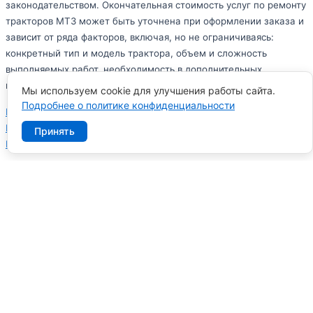
законодательством. Окончательная стоимость услуг по ремонту
тракторов МТЗ может быть уточнена при оформлении заказа и
зависит от ряда факторов, включая, но не ограничиваясь:
конкретный тип и модель трактора, объем и сложность
выполняемых работ, необходимость в дополнительных
материалах и запчастях.
Мы используем cookie для улучшения работы сайта.
Подробнее о политике конфиденциальности
Политика в отношении обработки персональных данных
Политика конфиденциальности персональных данных
Принять
Пользовательское соглашение
Заказать обратный звонок
Имя
Телефон
*
Заказать звонок