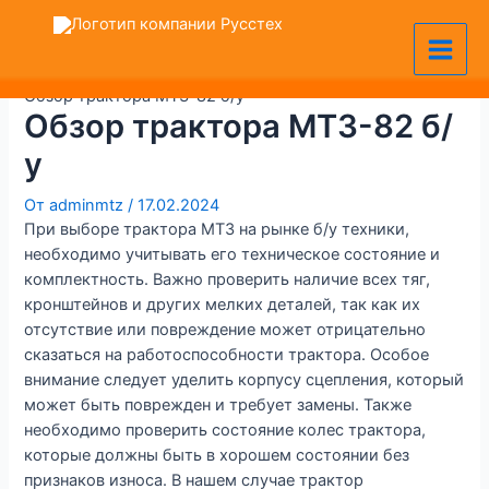
Перейти
Навигация
VK
MAX
Telegram
Main
к
по
+7 (905) 128-36-00
Men
содержимому
записям
Главная
Новости компании
Обзор трактора МТЗ-82 б/у
Обзор трактора МТЗ-82 б/
у
От
adminmtz
/
17.02.2024
При выборе трактора МТЗ на рынке б/у техники,
необходимо учитывать его техническое состояние и
комплектность. Важно проверить наличие всех тяг,
кронштейнов и других мелких деталей, так как их
отсутствие или повреждение может отрицательно
сказаться на работоспособности трактора. Особое
внимание следует уделить корпусу сцепления, который
может быть поврежден и требует замены. Также
необходимо проверить состояние колес трактора,
которые должны быть в хорошем состоянии без
признаков износа. В нашем случае трактор