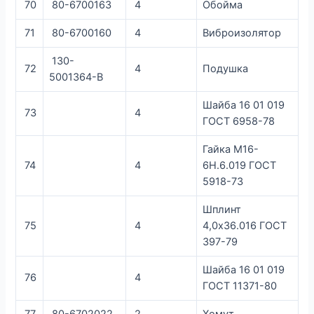
70
80-6700163
4
Обойма
71
80-6700160
4
Виброизолятор
130-
72
4
Подушка
5001364-В
Шайба 16 01 019
73
4
ГОСТ 6958-78
Гайка М16-
74
4
6Н.6.019 ГОСТ
5918-73
Шплинт
75
4
4,0х36.016 ГОСТ
397-79
Шайба 16 01 019
76
4
ГОСТ 11371-80
77
80-6702022
2
Хомут