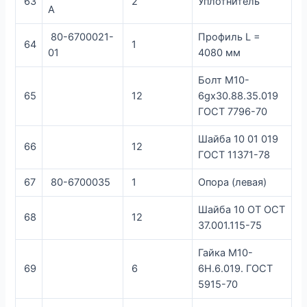
63
2
Уплотнитель
А
80-6700021-
Профиль L =
64
1
01
4080 мм
Болт М10-
65
12
6gx30.88.35.019
ГОСТ 7796-70
Шайба 10 01 019
66
12
ГОСТ 11371-78
67
80-6700035
1
Опора (левая)
Шайба 10 ОТ ОСТ
68
12
37.001.115-75
Гайка М10-
69
6
6Н.6.019. ГОСТ
5915-70