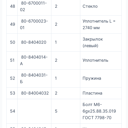
80-6700011-
48
2
Стекло
02
80-6700023-
Уплотнитель L =
49
2
01
2740 мм
Закрылок
50
80-8404020
1
(левый)
80-8404014-
51
2
Уплотнитель
А
80-8404031-
52
1
Пружина
Б
53
80-84004032
2
Пластина
Болт М6-
54
5
6gх25.88.35.019
ГОСТ 7798-70