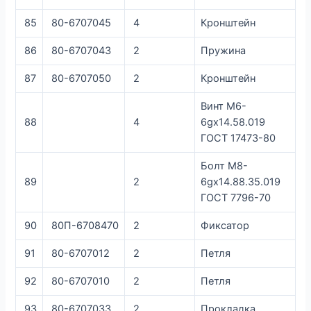
85
80-6707045
4
Кронштейн
86
80-6707043
2
Пружина
87
80-6707050
2
Кронштейн
Винт М6-
88
4
6gх14.58.019
ГОСТ 17473-80
Болт М8-
89
2
6gx14.88.35.019
ГОСТ 7796-70
90
80П-6708470
2
Фиксатор
91
80-6707012
2
Петля
92
80-6707010
2
Петля
93
80-6707033
2
Прокладка