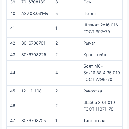
39
70-6708189
8
Ось
40
А37.03.031-Б
5
Петля
Шплинт 2х16.016
41
1
ГОСТ 397-79
42
80-6708701
2
Рычаг
43
80-6708225
2
Кронштейн
Болт М6-
44
4
6gх16.88.4.35.019
ГОСТ 7798-70
45
12-12-108
2
Рукоятка
Шайба 8 01 019
46
2
ГОСТ 11371-78
47
80-6708705
1
Тяга левая