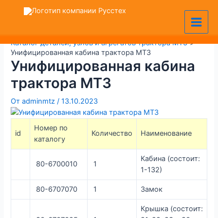
Перейти
Навигация
VK
MAX
Telegram
Main
к
по
+7 (905) 128-36-00
Men
содержимому
записям
Главная
Каталог деталей, узлов и агрегатов трактора МТЗ
Унифицированная кабина трактора МТЗ
Унифицированная кабина
трактора МТЗ
От
adminmtz
/
13.10.2023
Номер по
id
Количество
Наименование
каталогу
Кабина (состоит:
80-6700010
1
1-132)
80-6707070
1
Замок
Крышка (состоит: