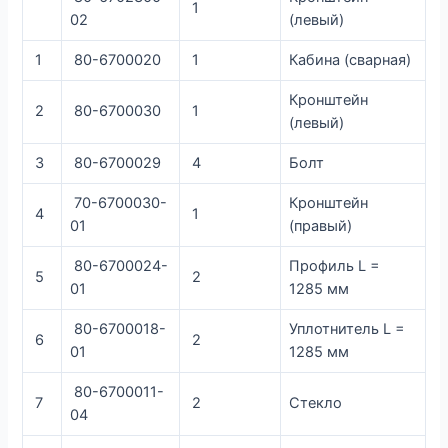
1
02
(левый)
1
80-6700020
1
Кабина (сварная)
Кронштейн
2
80-6700030
1
(левый)
3
80-6700029
4
Болт
70-6700030-
Кронштейн
4
1
01
(правый)
80-6700024-
Профиль L =
5
2
01
1285 мм
80-6700018-
Уплотнитель L =
6
2
01
1285 мм
80-6700011-
7
2
Стекло
04