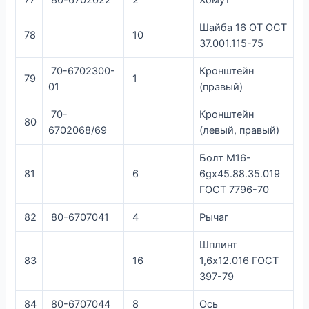
Шайба 16 ОТ ОСТ
78
10
37.001.115-75
70-6702300-
Кронштейн
79
1
01
(правый)
70-
Кронштейн
80
6702068/69
(левый, правый)
Болт М16-
81
6
6gx45.88.35.019
ГОСТ 7796-70
82
80-6707041
4
Рычаг
Шплинт
83
16
1,6х12.016 ГОСТ
397-79
84
80-6707044
8
Ось