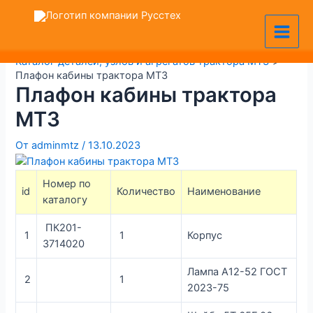
Перейти
Навигация
VK
MAX
Telegram
Main
к
по
+7 (905) 128-36-00
Men
содержимому
записям
Главная
Каталог деталей, узлов и агрегатов трактора МТЗ
Плафон кабины трактора МТЗ
Плафон кабины трактора
МТЗ
От
adminmtz
/
13.10.2023
Номер по
id
Количество
Наименование
каталогу
ПК201-
1
1
Корпус
3714020
Лампа А12-52 ГОСТ
2
1
2023-75