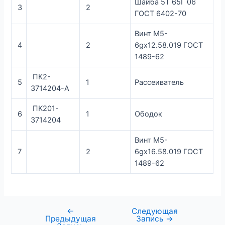
Шайба 5Т 65Г 06
3
2
ГОСТ 6402-70
Винт М5-
4
2
6gх12.58.019 ГОСТ
1489-62
ПК2-
5
1
Рассеиватель
3714204-А
ПК201-
6
1
Ободок
3714204
Винт М5-
7
2
6gх16.58.019 ГОСТ
1489-62
←
Следующая
Предыдущая
Запись
→