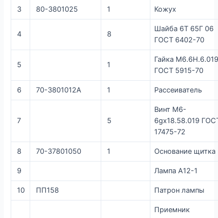
3
80-3801025
1
Кожух
Шайба 6Т 65Г 06
4
8
ГОСТ 6402-70
Гайка М6.6Н.6.01
5
1
ГОСТ 5915-70
6
70-3801012А
1
Рассеиватель
Винт М6-
7
5
6gх18.58.019 ГОС
17475-72
8
70-37801050
1
Основание щитка
9
Лампа А12-1
10
ПП158
Патрон лампы
Приемник