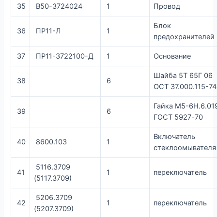
35
В50-3724024
1
Провод
Блок
36
ПР11-Л
1
предохранителей
37
ПР11-3722100-Д
1
Основание
Шайба 5Т 65Г 06
38
6
ОСТ 37.000.115-74
Гайка М5-6Н.6.01
39
6
ГОСТ 5927-70
Включатель
40
8600.103
1
стеклоомывателя
5116.3709
41
1
переключатель
(5117.3709)
5206.3709
42
1
переключатель
(5207.3709)