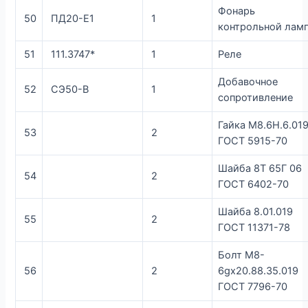
Фонарь
50
ПД20-Е1
1
контрольной лам
51
111.3747*
1
Реле
Добавочное
52
СЭ50-В
1
сопротивление
Гайка М8.6Н.6.01
53
2
ГОСТ 5915-70
Шайба 8Т 65Г 06
54
2
ГОСТ 6402-70
Шайба 8.01.019
55
2
ГОСТ 11371-78
Болт М8-
56
2
6gx20.88.35.019
ГОСТ 7796-70