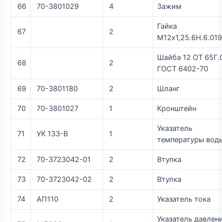
66
70-3801029
4
Зажим
Гайка
67
2
М12х1,25.6Н.6.01
Шайба 12 ОТ 65Г.
68
2
ГОСТ 6402-70
69
70-3801180
2
Шланг
70
70-3801027
1
Кронштейн
Указатель
71
УК 133-В
1
температуры вод
72
70-3723042-01
2
Втулка
73
70-3723042-02
2
Втулка
74
АП110
2
Указатель тока
Указатель давлен