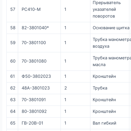
Прерыватель
57
РС410-М
1
указателей
поворотов
58
82-3801040*
1
Основание щитка
Трубка манометр
59
70-3801100
1
воздуха
Трубка манометр
60
70-3801080
1
масла
61
Ф50-3802023
1
Кронштейн
62
48А-3801023
2
Трубка
63
70-3801091
1
Кронштейн
64
80-3801092
1
Кронштейн
65
ГВ-20В-01
1
Вал гибкий