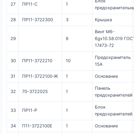
Блок
27
ПР11-С
1
предохранительн
28
ПР11-3722300
3
Крышка
Винт М6-
29
6
6gх10.58.019 ГОС
17473-72
Предохранитель
30
ПР11-3722210
10
15А
31
ПР11-3722100-Ж
1
Основание
Панель
32
70-3722025
1
предохранителей
Блок
33
ПР11-Р
1
предохранителей
34
П11-3722100Е
1
Основание