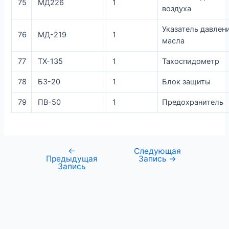
75
МД226
1
воздуха
Указатель давлен
76
МД-219
1
масла
77
ТХ-135
1
Тахоспидометр
78
БЗ-20
1
Блок защиты
79
ПВ-50
1
Предохранитель
←
Следующая
Предыдущая
Запись
→
Запись