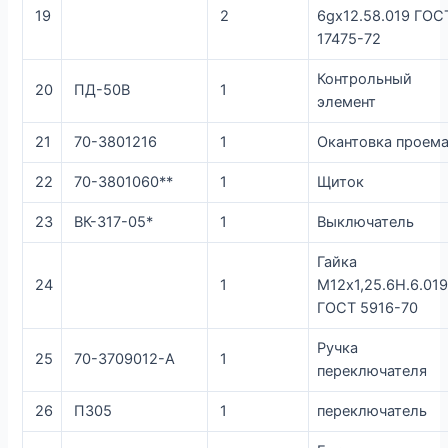
19
2
6gх12.58.019 ГОС
17475-72
Контрольный
20
ПД-50В
1
элемент
21
70-3801216
1
Окантовка проем
22
70-3801060**
1
Щиток
23
ВК-317-05*
1
Выключатель
Гайка
24
1
М12х1,25.6Н.6.01
ГОСТ 5916-70
Ручка
25
70-3709012-А
1
переключателя
26
П305
1
переключатель