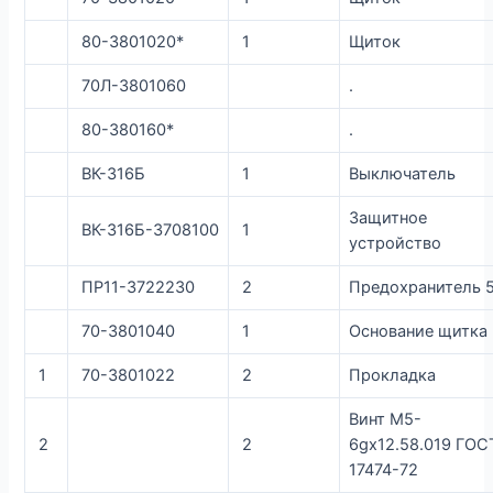
80-3801020*
1
Щиток
70Л-3801060
.
80-380160*
.
ВК-316Б
1
Выключатель
Защитное
ВК-316Б-3708100
1
устройство
ПР11-3722230
2
Предохранитель 
70-3801040
1
Основание щитка
1
70-3801022
2
Прокладка
Винт М5-
2
2
6gх12.58.019 ГОС
17474-72