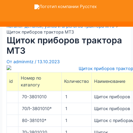
Перейти
Навигация
VK
MAX
Telegram
+7 
к
по
содержимому
записям
Главная
Каталог деталей, узлов и агрегатов трактора МТЗ
Щиток приборов трактора МТЗ
Щиток приборов трактора
МТЗ
От
adminmtz
/
13.10.2023
Номер по
id
Количество
Наименование
каталогу
70-3801010
1
Щиток приборов
70Л-3801010*
1
Щиток приборов
80-381010*
1
Щиток с прибора
70-3801020
1
Щиток