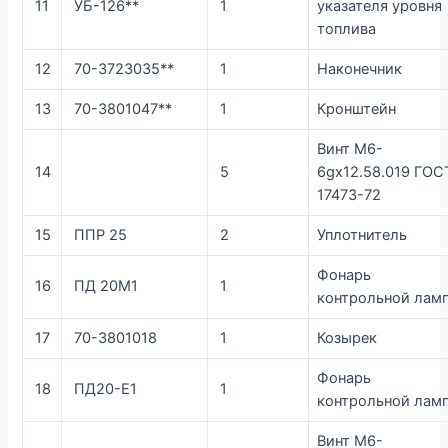
11
УБ-126**
1
указателя уровня
топлива
12
70-3723035**
1
Наконечник
13
70-3801047**
1
Кронштейн
Винт М6-
14
5
6gх12.58.019 ГОС
17473-72
15
ППР 25
2
Уплотнитель
Фонарь
16
ПД 20М1
1
контрольной лам
17
70-3801018
1
Козырек
Фонарь
18
ПД20-Е1
1
контрольной лам
Винт М6-