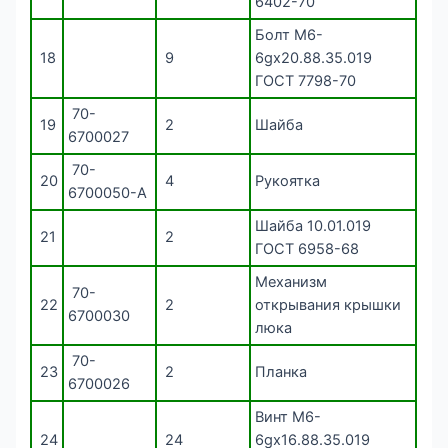
6402-70
Болт М6-
18
9
6gх20.88.35.019
ГОСТ 7798-70
70-
19
2
Шайба
6700027
70-
20
4
Рукоятка
6700050-А
Шайба 10.01.019
21
2
ГОСТ 6958-68
Механизм
70-
22
2
открывания крышки
6700030
люка
70-
23
2
Планка
6700026
Винт М6-
24
24
6gх16.88.35.019