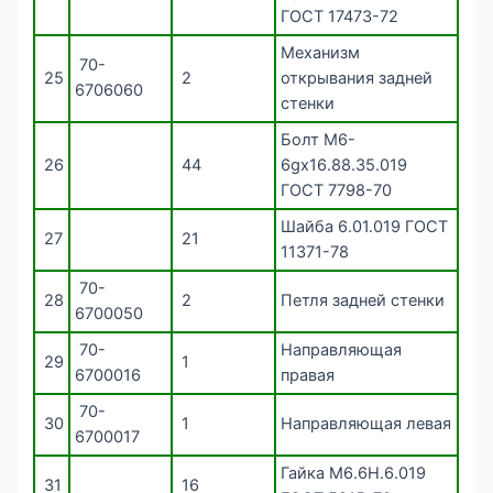
ГОСТ 17473-72
Механизм
70-
25
2
открывания задней
6706060
стенки
Болт М6-
26
44
6gх16.88.35.019
ГОСТ 7798-70
Шайба 6.01.019 ГОСТ
27
21
11371-78
70-
28
2
Петля задней стенки
6700050
70-
Направляющая
29
1
6700016
правая
70-
30
1
Направляющая левая
6700017
Гайка М6.6Н.6.019
31
16