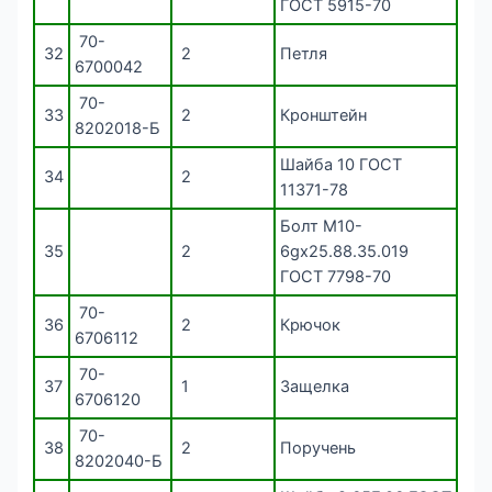
ГОСТ 5915-70
70-
32
2
Петля
6700042
70-
33
2
Кронштейн
8202018-Б
Шайба 10 ГОСТ
34
2
11371-78
Болт М10-
35
2
6gx25.88.35.019
ГОСТ 7798-70
70-
36
2
Крючок
6706112
70-
37
1
Защелка
6706120
70-
38
2
Поручень
8202040-Б