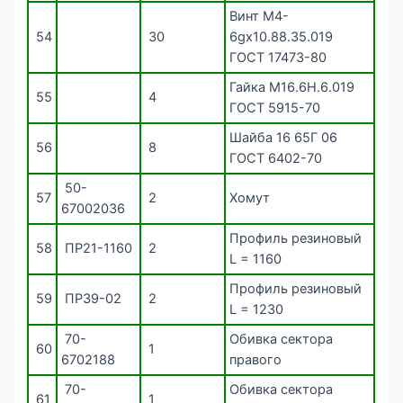
Винт М4-
54
30
6gх10.88.35.019
ГОСТ 17473-80
Гайка М16.6Н.6.019
55
4
ГОСТ 5915-70
Шайба 16 65Г 06
56
8
ГОСТ 6402-70
50-
57
2
Хомут
67002036
Профиль резиновый
58
ПР21-1160
2
L = 1160
Профиль резиновый
59
ПР39-02
2
L = 1230
70-
Обивка сектора
60
1
6702188
правого
70-
Обивка сектора
61
1