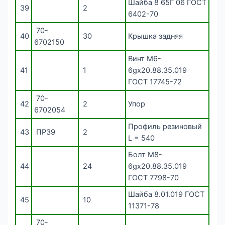
Шайба 8 65Г 06 ГОСТ
39
2
6402-70
70-
40
30
Крышка задняя
6702150
Винт М6-
41
1
6gх20.88.35.019
ГОСТ 17745-72
70-
42
2
Упор
6702054
Профиль резиновый
43
ПР39
2
L = 540
Болт М8-
44
24
6gx20.88.35.019
ГОСТ 7798-70
Шайба 8.01.019 ГОСТ
45
10
11371-78
70-